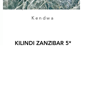
Kendwa
KILINDI ZANZIBAR 5*
Beyaz kubbeli villaları ve açık
alan mimarisiyle ikonlaşan Kilindi
Zanzibar, sakinlik ve estetik
arayan misafirler için tasarlanmış
özel bir resort. Doğayla uyumlu
lüks anlayışı, onu Zanzibar’ın en
karakterli otellerinden biri yapar.