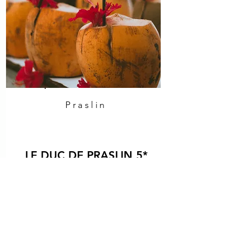
Praslin
LE DUC DE PRASLIN 5*
Le Duc de Praslin, Cote d’Or
Plajı’nın altın kumlarına birkaç
adım mesafede, sakin ve
romantik bir ada kaçamağı sunar.