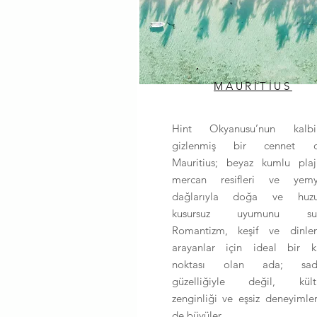
MAURİTİUS
Hint Okyanusu’nun kalbi
gizlenmiş bir cennet o
Mauritius; beyaz kumlu plajl
mercan resifleri ve yemye
dağlarıyla doğa ve huzu
kusursuz uyumunu sun
Romantizm, keşif ve dinle
arayanlar için ideal bir k
noktası olan ada; sad
güzelliğiyle değil, kültü
zenginliği ve eşsiz deneyimler
de büyüler.