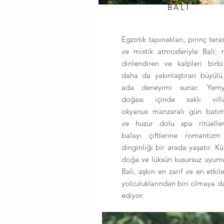
BALİ
Egzotik tapınakları, pirinç teras
ve mistik atmosferiyle Bali; 
dinlendiren ve kalpleri birbi
daha da yakınlaştıran büyülü
ada deneyimi sunar. Yemye
doğası içinde saklı villal
okyanus manzaralı gün batım
ve huzur dolu spa ritüeller
balayı çiftlerine romantiz
dinginliği bir arada yaşatır. Kül
doğa ve lüksün kusursuz uyum
Bali, aşkın en zarif ve en etkile
yolculuklarından biri olmaya d
ediyor.