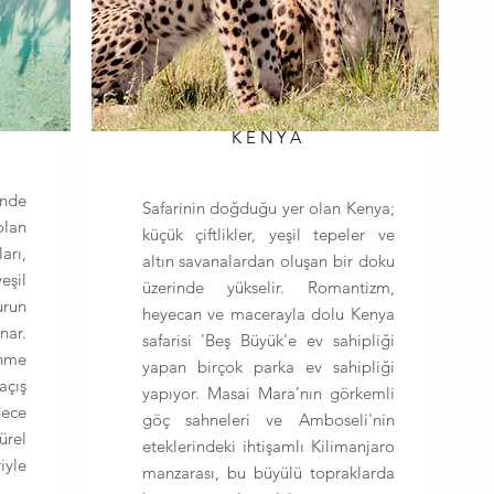
KENYA
nde
Safarinin doğduğu yer olan Kenya;
lan
küçük çiftlikler, yeşil tepeler ve
arı,
altın savanalardan oluşan bir doku
şil
üzerinde yükselir. Romantizm,
run
heyecan ve macerayla dolu Kenya
ar.
safarisi 'Beş Büyük'e ev sahipliği
nme
yapan birçok parka ev sahipliği
açış
yapıyor. Masai Mara’nın görkemli
ece
göç sahneleri ve Amboseli'nin
rel
eteklerindeki ihtişamlı Kilimanjaro
iyle
manzarası, bu büyülü topraklarda