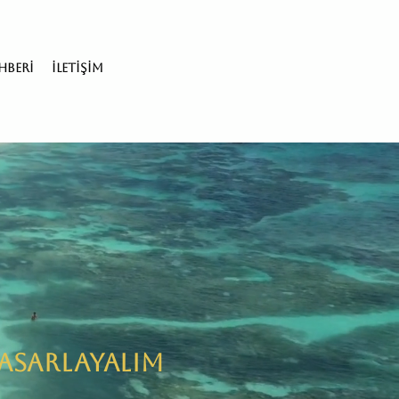
hberi
İletişim
TASARLAYALIM