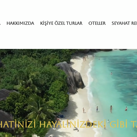
a
Hakkımızda
Kişiye Özel Turlar
Oteller
Seyahat Re
HATİNİZİ HAYALİNİZDEKİ GİBİ 