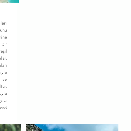
ları
ruhu
rine
 bir
şil
ar,
ları
iyle
m ve
tür,
uyla
yici
avet